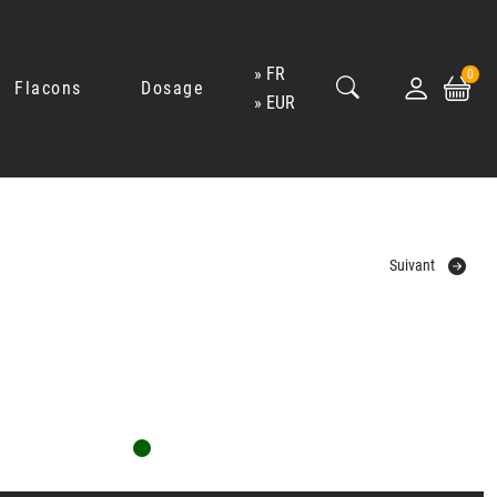
FR
0
Flacons
Dosage
EUR
Suivant