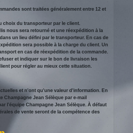
ommandes sont traitées généralement entre 12 et
u choix du transporteur par le client.
lis nous sera retourné et une réexpédition à la
dans un lieu défini par le transporteur. En cas de
xpédition sera possible à la charge du client. Un
ransport en cas de réexpédition de la commande.
refuser et indiquer sur le bon de livraison les
t pour régler au mieux cette situation.
uelles et n'ont qu'une valeur d'information. En
u site Champagne Jean Sélèque par e-mail
n par l’équipe Champagne Jean Sélèque. À défaut
nérales de vente seront de la compétence des
on