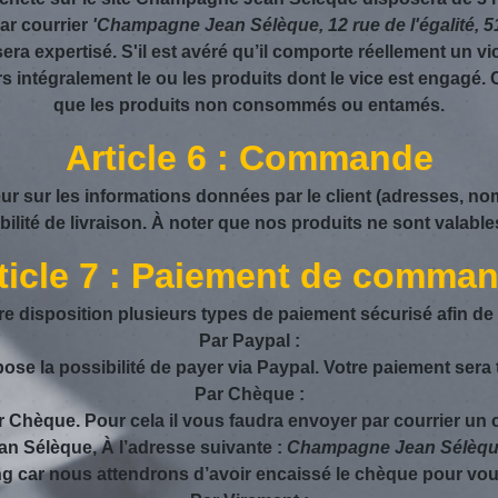
ar courrier
'Champagne Jean Sélèque, 12 rue de l'égalité, 5
ra expertisé. S'il est avéré qu’il comporte réellement un vi
 intégralement le ou les produits dont le vice est engag
que les produits non consommés ou entamés.
Article 6 : Commande
ur sur les informations données par le client (adresses, n
ité de livraison. À noter que nos produits ne sont valables
ticle 7 : Paiement de comma
 disposition plusieurs types de paiement sécurisé afin d
Par Paypal :
 la possibilité de payer via Paypal. Votre paiement sera 
Par Chèque :
par Chèque. Pour cela il vous faudra envoyer par courrier 
n Sélèque, À l’adresse suivante :
Champagne Jean Sélèque, 
ng car nous attendrons d’avoir encaissé le chèque pour v