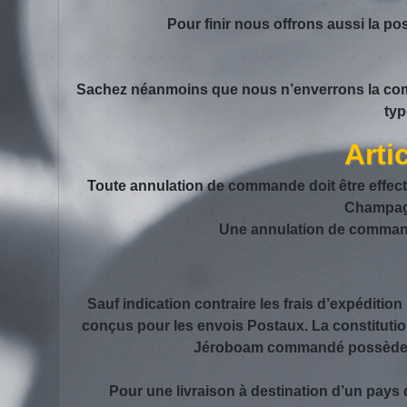
Pour finir nous offrons aussi la p
Sachez néanmoins que nous n’enverrons la comm
typ
Arti
Toute annulation de commande doit être effect
Champagn
Une annulation de commande 
Sauf indication contraire les frais d’expédit
conçus pour les envois Postaux. La constituti
Jéroboam commandé possède so
Pour une livraison à destination d’un pays qui