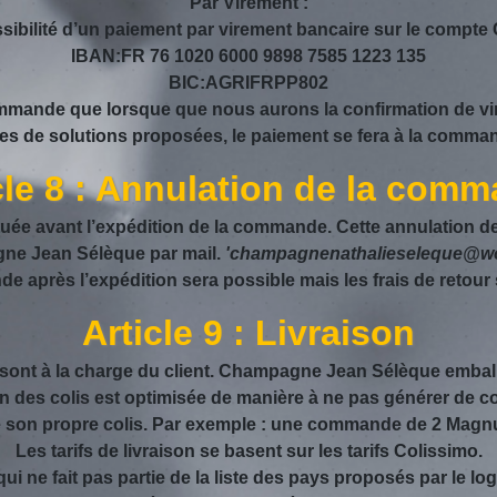
Par Virement :
ossibilité d’un paiement par virement bancaire sur le comp
IBAN:FR 76 1020 6000 9898 7585 1223 135
BIC:AGRIFRPP802
ande que lorsque que nous aurons la confirmation de vire
es de solutions proposées, le paiement se fera à la comma
cle 8 : Annulation de la com
uée avant l’expédition de la commande. Cette annulation d
e Jean Sélèque par mail.
'champagnenathalieseleque@wo
après l’expédition sera possible mais les frais de retour s
Article 9 : Livraison
ion sont à la charge du client. Champagne Jean Sélèque emba
on des colis est optimisée de manière à ne pas générer de
n propre colis. Par exemple : une commande de 2 Magnu
Les tarifs de livraison se basent sur les tarifs Colissimo.
 ne fait pas partie de la liste des pays proposés par le logic