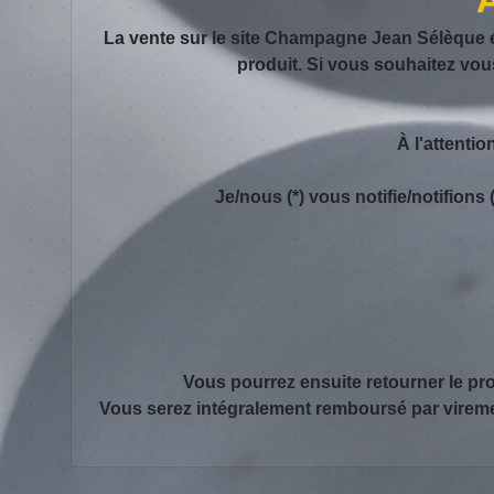
La vente sur le site Champagne Jean Sélèque éta
produit. Si vous souhaitez vous
À l'attenti
Je/nous (*) vous notifie/notifions 
Vous pourrez ensuite retourner le pro
Vous serez intégralement remboursé par viremen