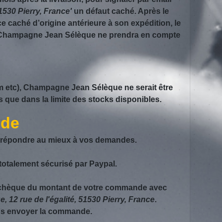
1530 Pierry, France'
un défaut caché. Après le
ce caché d’origine antérieure à son expédition, le
é. Champagne Jean Sélèque ne prendra en compte
om etc), Champagne Jean Sélèque ne serait être
 que dans la limite des stocks disponibles.
nde
e répondre au mieux à vos demandes.
totalement sécurisé par Paypal.
un chèque du montant de votre commande avec
12 rue de l'égalité, 51530 Pierry, France
.
ous envoyer la commande.