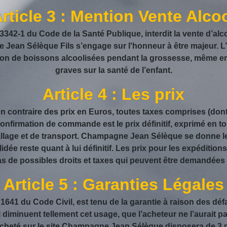
rticle 3 : Mention Vente Alco
342-1 du Code de la Santé Publique, interdit la vente d’alc
 Jean Sélèque Fils s’engage sur l'honneur à être majeur. L
 de boissons alcoolisées pendant la grossesse, même en f
graves sur la santé de l’enfant.
Article 4 : Les prix
 contraire des prix en Euros, toutes taxes comprises (dont 
 confirmation de commande est le prix définitif, exprimé en 
allage et de transport. Champagne Jean Sélèque se donne le 
dée reste quant à lui définitif. Les prix pour les expéditio
de possibles droits et taxes qui peuvent être demandées par
Article 5 : Garanties Légales
641 du Code Civil, est tenu de la garantie à raison des dé
i diminuent tellement cet usage, que l’acheteur ne l’aurait 
t acheté sur le site Champagne Jean Sélèque disposera de 3 m