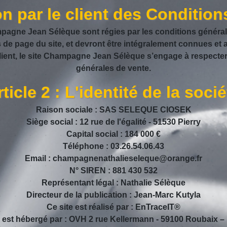
ion par le client des Conditio
agne Jean Sélèque sont régies par les conditions général
as de page du site, et devront être intégralement connues et 
 client, le site Champagne Jean Sélèque s’engage à respect
générales de vente.
ticle 2 : L'identité de la socié
Raison sociale : SAS SELEQUE CIOSEK
Siège social : 12 rue de l'égalité - 51530 Pierry
Capital social : 184 000 €
Téléphone : 03.26.54.06.43
Email : champagnenathalieseleque@orange.fr
N° SIREN : 881 430 532
Représentant légal : Nathalie Sélèque
Directeur de la publication : Jean-Marc Kutyla
Ce site est réalisé par :
EnTraceIT®
e est hébergé par : OVH 2 rue Kellermann - 59100 Roubaix –