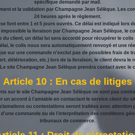
spécifique demandé par mail.
lement et la validation par Champagne Jean Sélèque. Les c
24 heures après le règlement.
 se font entre 1 et 5 jours ouvrés. Ce délai est indiqué lors d
nt impossible la livraison par Champagne Jean Sélèque, le co
du client, un délai lui sera accordé pour récupérer le colis 
délai, le colis nous sera automatiquement renvoyé et une rée
ue sur une commande n'exclut pas de possibles frais de t
, détérioration, etc.) lors de la livraison, le client devra le 
site Champagne Jean Sélèque prendra contact avec le clien
Article 10 : En cas de litiges
nts sur le site Champagne Jean Sélèque ne sont pas contract
rouver un accord à l’amiable en contactant le service client d
éclamations ou contestations seront traitées avec attentio
nés d’une commande ou de l’interprétation des conditions gé
tribunaux de commerce.
rticle 11 : Droit de rétractati