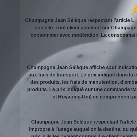
A
Champagne Jean Sélèque respectant l’article L. 3
son site. Tout client achetant sur Champagne
consommer avec modération. La consommation
Champagne Jean Sélèque affiche sauf indication
aux frais de transport. Le prix indiqué dans la
des produits, les frais de manutention, d'emb
produits. Le prix indiqué sur une commande vali
et Royaume-Uni) ne comprennent pas 
Champagne Jean Sélèque respectant l'article 1
impropre à l’usage auquel on la destine, ou qu
prix, s’ils les avaient connus. Le client ayan