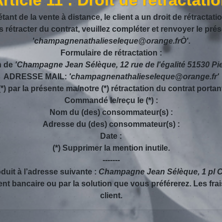
nt de la vente à distance, le client a un droit de rétractati
 rétracter du contrat, veuillez compléter et renvoyer le prése
'champagnenathalieseleque@orange.frÒ'
.
Formulaire de rétractation :
on de
'Champagne Jean Sélèque, 12 rue de l'égalité 51530 Pie
ADRESSE MAIL:
'champagnenathalieseleque@orange.fr'
(*) par la présente ma/notre (*) rétractation du contrat porta
Commandé le/reçu le (*) :
Nom du (des) consommateur(s) :
Adresse du (des) consommateur(s) :
Date :
(*) Supprimer la mention inutile.
-------
duit à l’adresse suivante :
Champagne Jean Sélèque, 1 pl Ch
t bancaire ou par la solution que vous préférerez. Les frai
client.