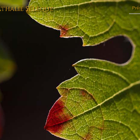
athalie Sélèque
Pré