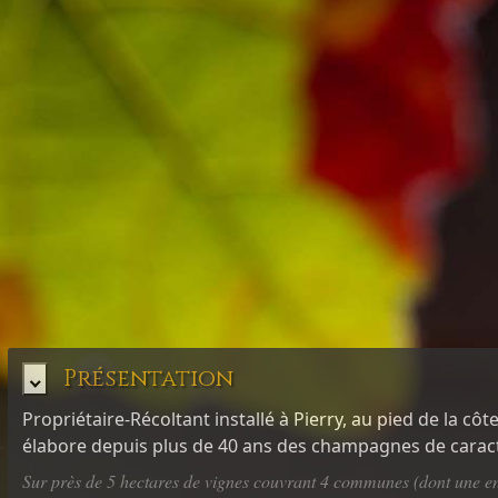
Présentation
Propriétaire-Récoltant installé à Pierry, au pied de la c
élabore depuis plus de 40 ans des champagnes de caractèr
Sur près de 5 hectares de vignes couvrant 4 communes (dont une en 